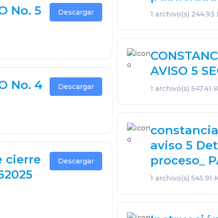
 No. 5
Descargar
1 archivo(s)
244.93
CONSTANC
AVISO 5 S
O No. 4
Descargar
1 archivo(s)
547.41 
constancia
aviso 5 Det
 cierre
proceso_ 
Descargar
062025
1 archivo(s)
545.91 