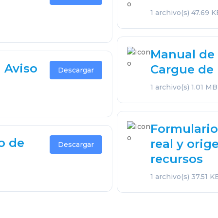
1 archivo(s)
47.69 K
Manual de 
n Aviso
Cargue de 
Descargar
1 archivo(s)
1.01 MB
Formulario 
o de
real y orig
Descargar
recursos
1 archivo(s)
37.51 K