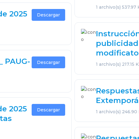
1 archivo(s)
537.97
 de 2025
Descargar
Instrucció
publicidad
modificato
o_ PAUG-
Descargar
1 archivo(s)
217.15 
Respuesta
Extempora
 de 2025
Descargar
1 archivo(s)
246.90
tas
Respuesta