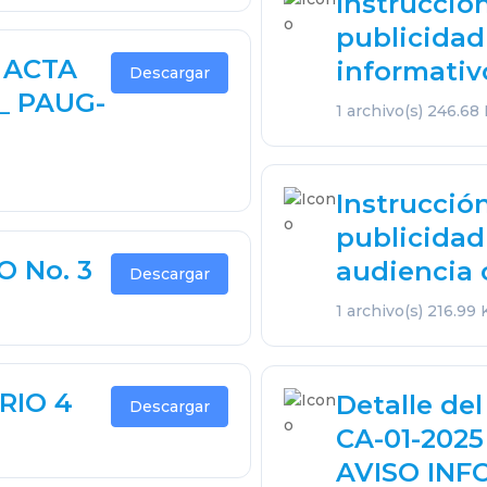
Instrucció
publicidad
 ACTA
informativo
Descargar
o_ PAUG-
1 archivo(s)
246.68
Instrucció
publicidad
 No. 3
audiencia 
Descargar
1 archivo(s)
216.99 
RIO 4
Detalle de
Descargar
CA-01-202
AVISO INF