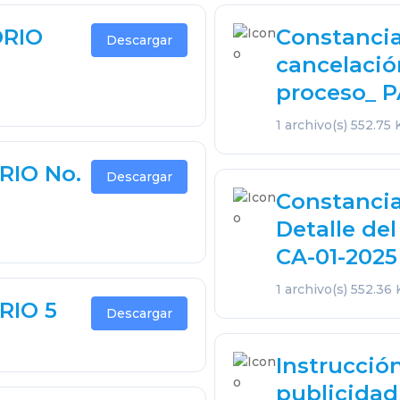
ORIO
Constancia
Descargar
cancelació
proceso_ 
1 archivo(s)
552.75 
RIO No.
Descargar
Constancia
Detalle de
CA-01-2025
1 archivo(s)
552.36
RIO 5
Descargar
Instrucció
publicidad