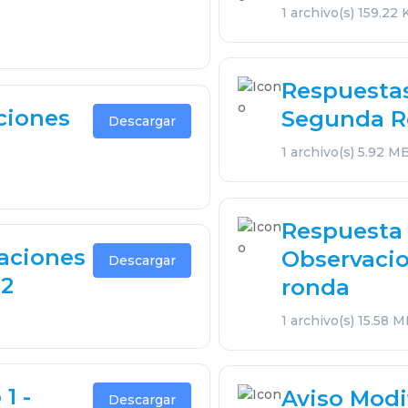
1 archivo(s)
159.22 
Respuesta
ciones
Segunda 
Descargar
1 archivo(s)
5.92 M
Respuesta
aciones
Observacio
Descargar
 2
ronda
1 archivo(s)
15.58 
1 -
Aviso Modif
Descargar