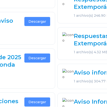
Extempora
1 archivo(s)
246.90
aviso
Descargar
Respuesta
Extempora
1 archivo(s)
4.32 M
 de 2025
Descargar
ronda
Aviso info
1 archivo(s)
304.77
ciones
Aviso Infor
Descargar