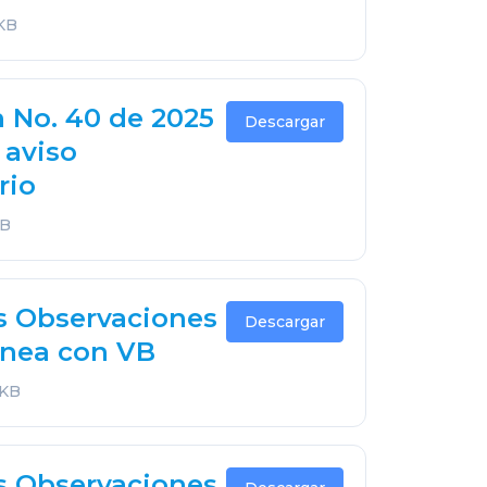
 KB
n No. 40 de 2025
Descargar
 aviso
rio
KB
s Observaciones
Descargar
́nea con VB
 KB
s Observaciones