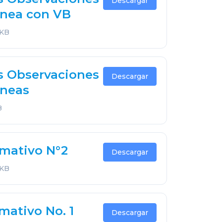
Descargar
́nea con VB
 KB
s Observaciones
Descargar
́neas
B
rmativo N°2
Descargar
 KB
mativo No. 1
Descargar