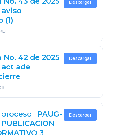
n No. 43 de 2025
Descargar
 aviso
 (1)
 KB
n No. 42 de 2025
Descargar
 act ade
cierre
KB
l proceso_ PAUG-
Descargar
5 PUBLICACION
ORMATIVO 3