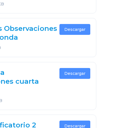
KB
s Observaciones
Descargar
Ronda
B
 a
Descargar
nes cuarta
MB
icatorio 2
Descargar