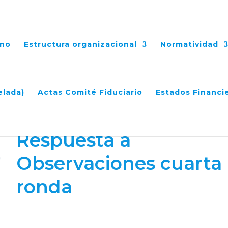
ano
Estructura organizacional
Normatividad
ciones cuarta ronda
elada)
Actas Comité Fiduciario
Estados Financi
Respuesta a
Observaciones cuarta
ronda