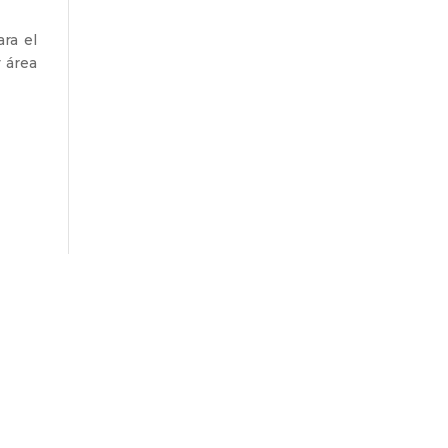
ra el
y área