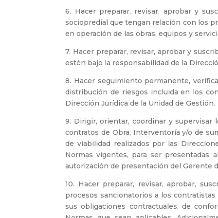
6. Hacer preparar, revisar, aprobar y su
sociopredial que tengan relación con los pr
en operación de las obras, equipos y ser
7. Hacer preparar, revisar, aprobar y suscr
estén bajo la responsabilidad de la Direcci
8. Hacer seguimiento permanente, verificar
distribución de riesgos incluida en los co
Dirección Jurídica de la Unidad de Gestión.
9. Dirigir, orientar, coordinar y supervisa
contratos de Obra, Interventoría y/o de sum
de viabilidad realizados por las Direccio
Normas vigentes, para ser presentadas al
autorización de presentación del Gerente d
10. Hacer preparar, revisar, aprobar, suscr
procesos sancionatorios a los contratistas
sus obligaciones contractuales, de confo
Normas que sean aplicables. Adicionalm