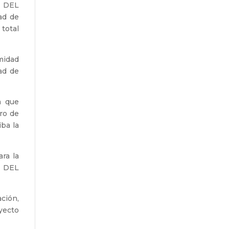
O DEL
ad de
total
rmidad
ad de
a que
ro de
iba la
ara la
O DEL
ción,
yecto