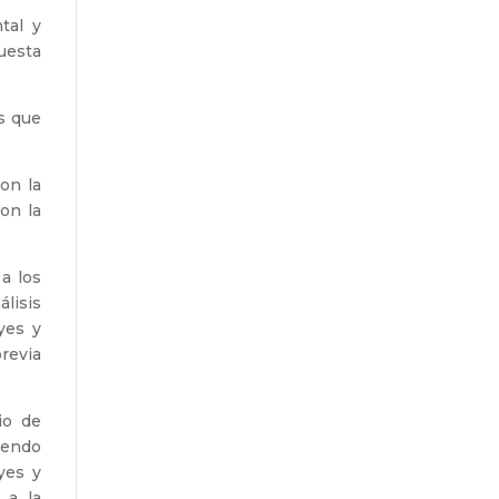
tal y
puesta
os que
on la
on la
 a los
álisis
yes y
revia
cio de
iendo
yes y
 a la