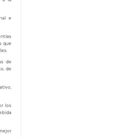
nal e
ntías
os que
les.
as de
o, de
tivo,
r los
ebida
mejor