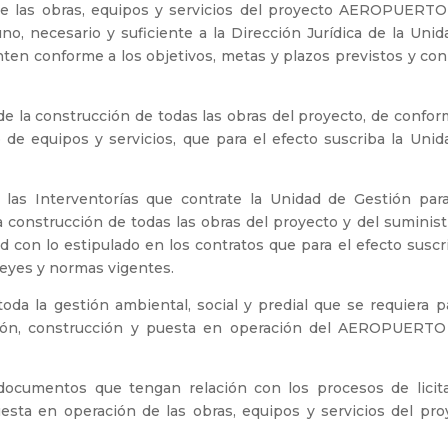
 de las obras, equipos y servicios del proyecto AEROPUERT
, necesario y suficiente a la Dirección Jurídica de la Unid
ten conforme a los objetivos, metas y plazos previstos y con 
ón de la construcción de todas las obras del proyecto, de confo
 de equipos y servicios, que para el efecto suscriba la Unid
sar las Interventorías que contrate la Unidad de Gestión par
 construcción de todas las obras del proyecto y del suminist
d con lo estipulado en los contratos que para el efecto suscr
leyes y normas vigentes.
r toda la gestión ambiental, social y predial que se requiera p
tación, construcción y puesta en operación del AEROPUERT
s documentos que tengan relación con los procesos de licita
uesta en operación de las obras, equipos y servicios del pro