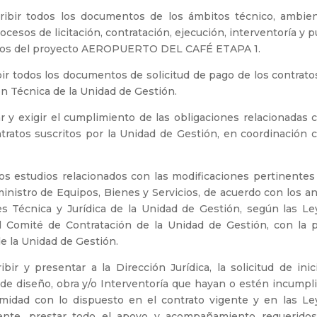
scribir todos los documentos de los ámbitos técnico, ambien
ocesos de licitación, contratación, ejecución, interventoría y 
vicios del proyecto AEROPUERTO DEL CAFÉ ETAPA 1.
ibir todos los documentos de solicitud de pago de los contrat
ón Técnica de la Unidad de Gestión.
 y exigir el cumplimiento de las obligaciones relacionadas c
ntratos suscritos por la Unidad de Gestión, en coordinación c
r los estudios relacionados con las modificaciones pertinentes
inistro de Equipos, Bienes y Servicios, de acuerdo con los an
nes Técnica y Jurídica de la Unidad de Gestión, según las Le
 Comité de Contratación de la Unidad de Gestión, con la p
e la Unidad de Gestión.
ibir y presentar a la Dirección Jurídica, la solicitud de ini
 de diseño, obra y/o Interventoría que hayan o estén incumpl
rmidad con lo dispuesto en el contrato vigente y en las Le
ente, prestar todo el apoyo y acompañamiento requeridos