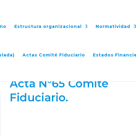
ano
Estructura organizacional
Normatividad
uciario.
elada)
Actas Comité Fiduciario
Estados Financi
Acta N°65 Comité
Fiduciario.