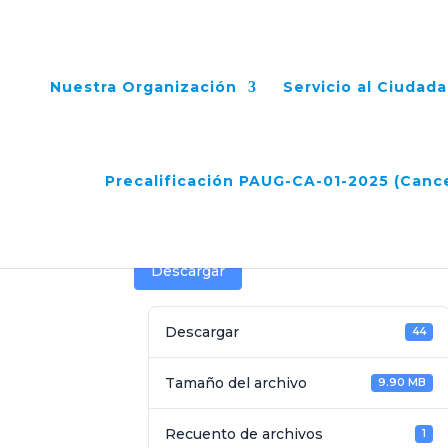
Nuestra Organización
Servicio al Ciudad
Acta N°65 Comité Fid
Precalificación PAUG-CA-01-2025 (Canc
Mar 17, 2025
Descargar
Descargar
44
Tamaño del archivo
9.90 MB
Recuento de archivos
1