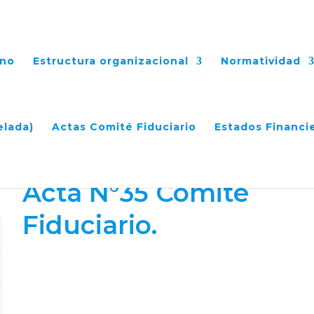
ano
Estructura organizacional
Normatividad
uciario.
elada)
Actas Comité Fiduciario
Estados Financi
Acta N°35 Comité
Fiduciario.