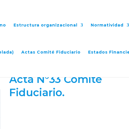
ano
Estructura organizacional
Normatividad
uciario.
elada)
Actas Comité Fiduciario
Estados Financi
Acta N°33 Comité
Fiduciario.