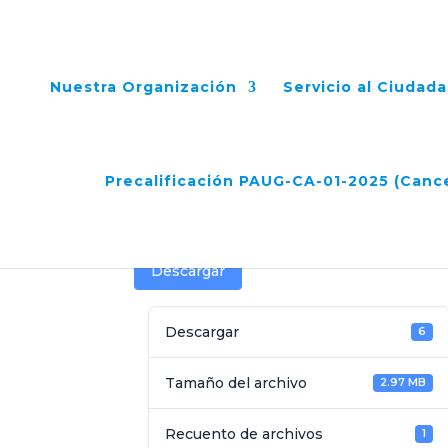
Nuestra Organización
Servicio al Ciudad
Acta N°33 Comité Fid
Precalificación PAUG-CA-01-2025 (Canc
Feb 26, 2025
Descargar
Descargar
6
Tamaño del archivo
2.97 MB
Recuento de archivos
1