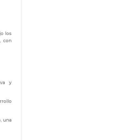
jo los
, con
iva y
rollo
, una