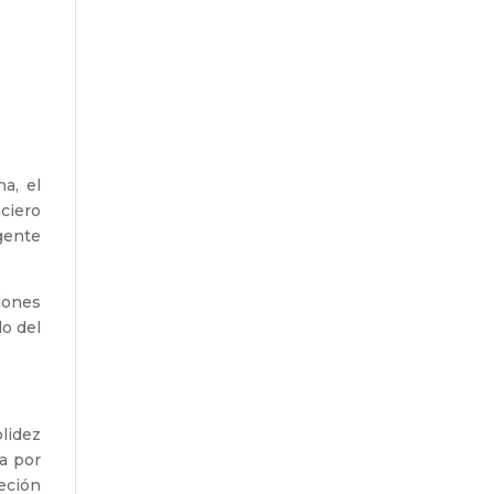
a, el
nciero
gente
iones
do del
lidez
va por
eción