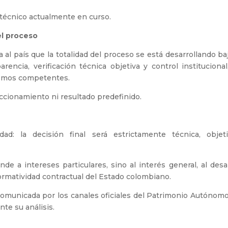
s técnico actualmente en curso.
del proceso
al país que la totalidad del proceso se está desarrollando ba
rencia, verificación técnica objetiva y control institucional
ismos competentes.
eccionamiento ni resultado predefinido.
dad: la decisión final será estrictamente técnica, objet
e a intereses particulares, sino al interés general, al desar
normatividad contractual del Estado colombiano.
 comunicada por los canales oficiales del Patrimonio Autónomo
te su análisis.