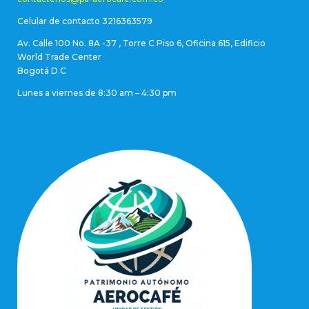
Celular de contacto 3216363579
Av. Calle 100 No. 8A -37 , Torre C Piso 6, Oficina 615, Edificio
World Trade Center
Bogotá D.C
Lunes a viernes de 8:30 am – 4:30 pm