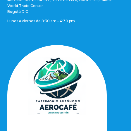
World Trade Center
Bogotá D.C
Lunes a viernes de 8:30 am – 4:30 pm