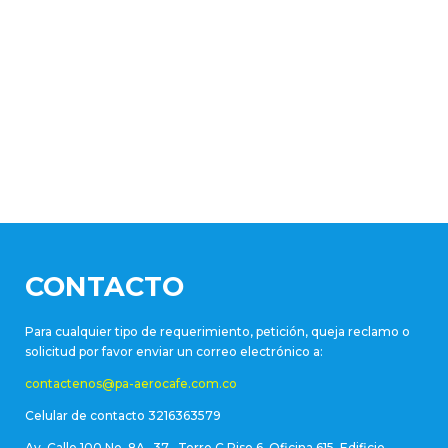
CONTACTO
Para cualquier tipo de requerimiento, petición, queja reclamo o
solicitud por favor enviar un correo electrónico a:
contactenos@pa-aerocafe.com.co
Celular de contacto 3216363579
Av. Calle 100 No. 8A -37 , Torre C Piso 6, Oficina 615, Edificio