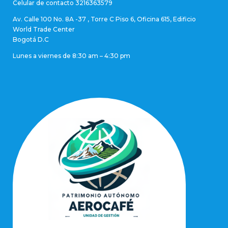
Celular de contacto 3216363579
Av. Calle 100 No. 8A -37 , Torre C Piso 6, Oficina 615, Edificio
World Trade Center
Bogotá D.C
Lunes a viernes de 8:30 am – 4:30 pm