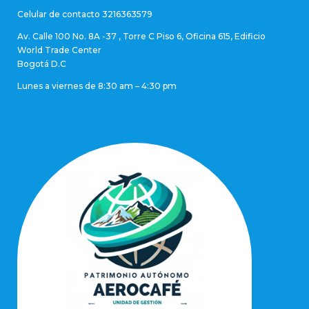
Celular de contacto 3216363579
Av. Calle 100 No. 8A -37 , Torre C Piso 6, Oficina 615, Edificio
World Trade Center
Bogotá D.C
Lunes a viernes de 8:30 am – 4:30 pm