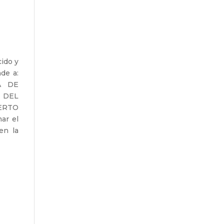
ido y
de a:
A DE
 DEL
ERTO
ar el
en la